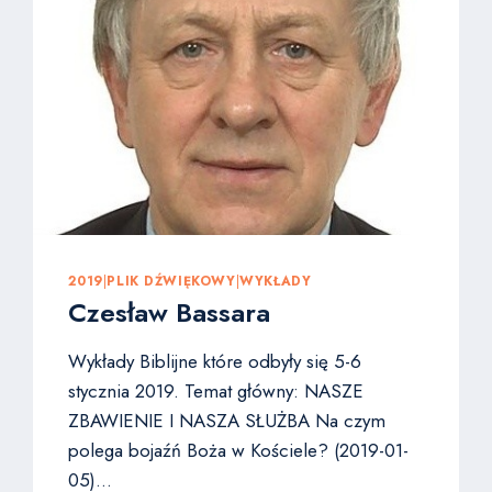
2019
|
PLIK DŹWIĘKOWY
|
WYKŁADY
Czesław Bassara
Wykłady Biblijne które odbyły się 5-6
stycznia 2019. Temat główny: NASZE
ZBAWIENIE I NASZA SŁUŻBA Na czym
polega bojaźń Boża w Kościele? (2019-01-
05)…