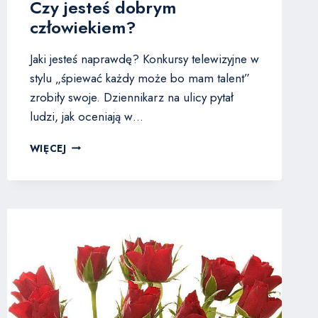
Czy jesteś dobrym
człowiekiem?
Jaki jesteś naprawdę? Konkursy telewizyjne w
stylu „śpiewać każdy może bo mam talent”
zrobiły swoje. Dziennikarz na ulicy pytał
ludzi, jak oceniają w…
CZY
WIĘCEJ
JESTEŚ
DOBRYM
CZŁOWIEKIEM?