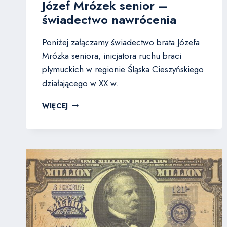
Józef Mrózek senior –
świadectwo nawrócenia
Poniżej załączamy świadectwo brata Józefa
Mrózka seniora, inicjatora ruchu braci
plymuckich w regionie Śląska Cieszyńskiego
działającego w XX w.
JÓZEF
WIĘCEJ
MRÓZEK
SENIOR
–
ŚWIADECTWO
NAWRÓCENIA