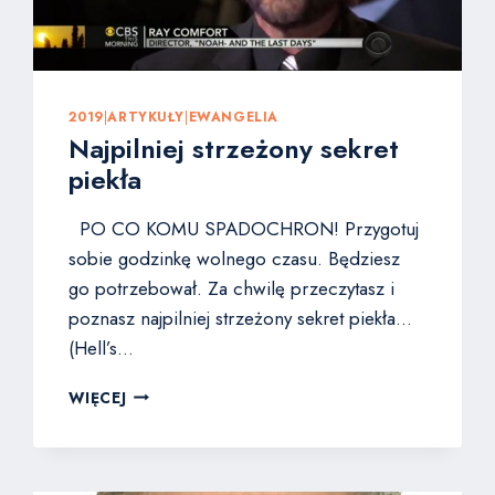
2019
|
ARTYKUŁY
|
EWANGELIA
Najpilniej strzeżony sekret
piekła
PO CO KOMU SPADOCHRON! Przygotuj
sobie godzinkę wolnego czasu. Będziesz
go potrzebował. Za chwilę przeczytasz i
poznasz najpilniej strzeżony sekret piekła…
(Hell’s…
NAJPILNIEJ
WIĘCEJ
STRZEŻONY
SEKRET
PIEKŁA