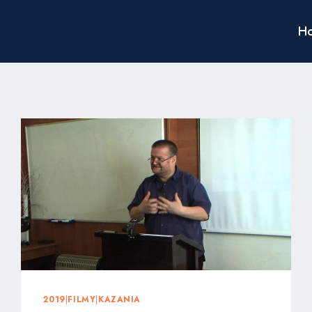
H
2019
|
FILMY
|
KAZANIA