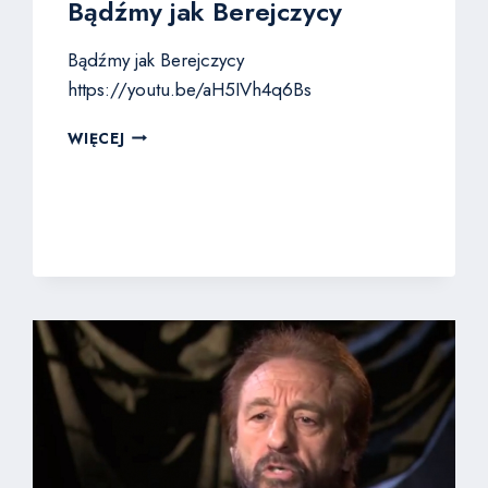
Bądźmy jak Berejczycy
Bądźmy jak Berejczycy
https://youtu.be/aH5IVh4q6Bs
BĄDŹMY
WIĘCEJ
JAK
BEREJCZYCY