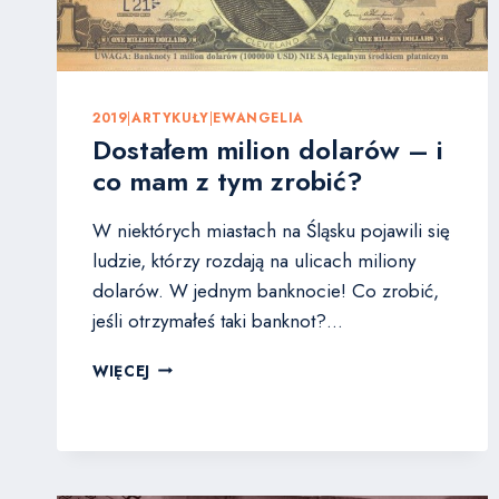
2019
|
ARTYKUŁY
|
EWANGELIA
Dostałem milion dolarów – i
co mam z tym zrobić?
W niektórych miastach na Śląsku pojawili się
ludzie, którzy rozdają na ulicach miliony
dolarów. W jednym banknocie! Co zrobić,
jeśli otrzymałeś taki banknot?…
DOSTAŁEM
WIĘCEJ
MILION
DOLARÓW
–
I
CO