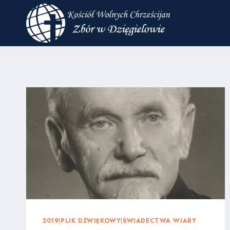
Przejdź
do
treści
2019
|
PLIK DŹWIĘKOWY
|
ŚWIADECTWA WIARY