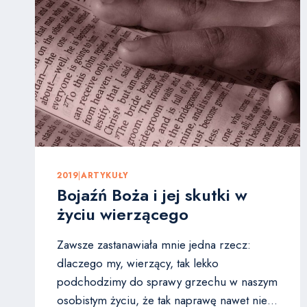
MAM
Z
TYM
ZROBIĆ?
2019
|
ARTYKUŁY
Bojaźń Boża i jej skutki w
życiu wierzącego
Zawsze zastanawiała mnie jedna rzecz:
dlaczego my, wierzący, tak lekko
podchodzimy do sprawy grzechu w naszym
osobistym życiu, że tak naprawę nawet nie…