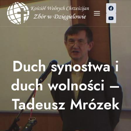
Przejdź
do
treści
Duch synostwa i
duch wolności –
Tadeusz Mrózek