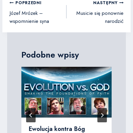
Nawigacja
POPRZEDNI
NASTĘPNY
wpisu
Józef Mrózek –
Musicie się ponownie
wspomnienie syna
narodzić
Podobne wpisy
Ewolucja kontra Bóg